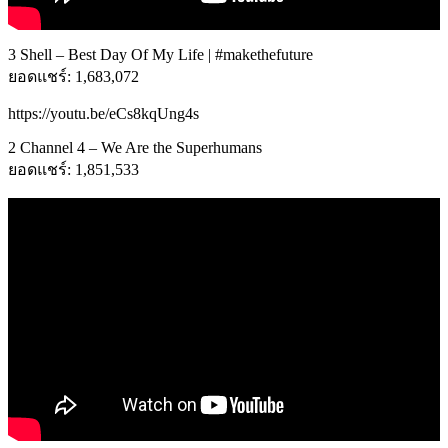
3 Shell – Best Day Of My Life | #makethefuture
ยอดแชร์: 1,683,072
https://youtu.be/eCs8kqUng4s
2 Channel 4 – We Are the Superhumans
ยอดแชร์: 1,851,533