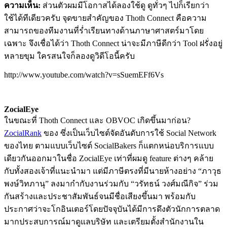
ความเห็น:
ส่วนตัวผมมีโอกาสได้ลองใช้ดู ดูทั่วๆ ไปก็เรียกว่า
ใช้ได้ทีเดียวครับ จุดขายสำคัญของ Thoth Connect คือความ
สามารถของทีมงานที่ร่ำเรียนทางด้านภาษาศาสตร์มาโดย
เฉพาะ จึงเชื่อได้ว่า Thoth Connect น่าจะมีภาษีดีกว่า Tool ฝรั่งอยู่
หลายขุม ใครสนใจก็ลองดูวิดีโอนี้ครับ
http://www.youtube.com/watch?v=sSuemEFf6Vs
ZocialEye
ในขณะที่ Thoth Connect และ OBVOC เกิดขึ้นมาก่อน?
ZocialRank
ของ ซึ่งเป็นเว็บไซต์จัดอันดับการใช้ Social Network
ของไทย ตามแบบเว็บไซต์ SocialBakers ก็แตกหน่อบริการแบบ
เดียวกันออกมาในชื่อ ZocialEye เท่าที่ผมดู feature ต่างๆ คล้าย
กับทั้งสองเจ้าที่แนะนำมา แต่มีภาษีตรงที่มีนายห้างอย่าง “ภาวุธ
พงษ์วิทภานุ” ลงมากำกับงานร่วมกับ “วรัทธน์ วงศ์มณีกิจ” ร่วม
กันสร้างและประชาสัมพันธ์จนมีชื่อเสียงขึ้นมา พร้อมกับ
ประกาศว่าจะโกอินเตอร์โดยปัจจุบันได้มีการดึงตัวนักการตลาด
มากประสบการณ์มาดูแลบริษัท และเตรียมตั้งสำนักงานใน