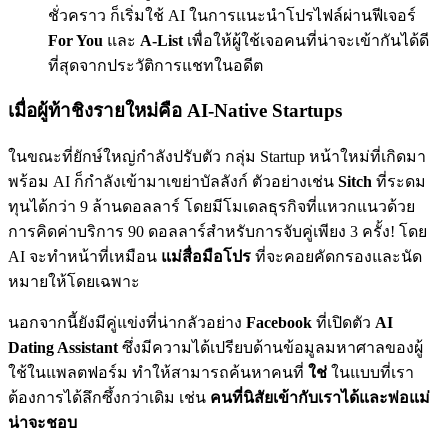
ชั่วคราว ก็เริ่มใช้ AI ในการแนะนำโปรไฟล์ผ่านฟีเจอร์
For You
และ
A-List
เพื่อให้ผู้ใช้เจอคนที่น่าจะเข้ากันได้ดี
ที่สุดจากประวัติการแชทในอดีต
เมื่อผู้ท้าชิงรายใหม่คือ AI-Native Startups
ในขณะที่ยักษ์ใหญ่กำลังปรับตัว กลุ่ม Startup หน้าใหม่ที่เกิดมา
พร้อม AI ก็กำลังเข้ามาเขย่าบัลลังก์ ตัวอย่างเช่น
Sitch
ที่ระดม
ทุนได้กว่า 9 ล้านดอลลาร์ โดยมีโมเดลธุรกิจที่แหวกแนวด้วย
การคิดค่าบริการ 90 ดอลลาร์สำหรับการจับคู่เพียง 3 ครั้ง! โดย
AI จะทำหน้าที่เหมือน
แม่สื่อมือโปร
ที่จะคอยคัดกรองและนัด
หมายให้โดยเฉพาะ
นอกจากนี้ยังมีคู่แข่งที่น่ากลัวอย่าง
Facebook
ที่เปิดตัว
AI
Dating Assistant
ซึ่งมีความได้เปรียบด้านข้อมูลมหาศาลของผู้
ใช้ในแพลตฟอร์ม ทำให้สามารถค้นหาคนที่
ใช่
ในแบบที่เรา
ต้องการได้ลึกซึ้งกว่าเดิม เช่น
คนที่นิสัยเข้ากับเราได้และพ่อแม่
น่าจะชอบ