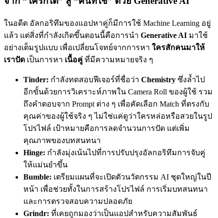
จาก “ใครก็ได้” สู่ “คนที่ใช่” ด้วย Generative AI
ในอดีต อัลกอริทึมของแอปหาคู่ก็มีการใช้ Machine Learning อยู่
แล้ว แต่สิ่งที่กำลังเกิดขึ้นตอนนี้คือการนำ
Generative AI
มาใช้
อย่างเต็มรูปแบบ เพื่อเปลี่ยนโจทย์จากการหา
ใครสักคนมาให้
เราปัด
เป็นการหา
เนื้อคู่
ที่มีความหมายจริง ๆ
Tinder:
กำลังทดสอบฟีเจอร์ที่ชื่อว่า
Chemistry
ซึ่งล้ำไป
อีกขั้นด้วยการวิเคราะห์ภาพใน Camera Roll ของผู้ใช้ รวม
ถึงคำตอบจาก Prompt ต่าง ๆ เพื่อคัดเลือก Match ที่ตรงกับ
คุณค่าของผู้ใช้จริง ๆ ไม่ใช่แค่ดูว่าใครหล่อหรือสวยในรูป
โปรไฟล์ เป้าหมายคือการลดจำนวนการปัด แต่เพิ่ม
คุณภาพของบทสนทนา
Hinge:
กำลังมุ่งเน้นไปที่การปรับปรุงอัลกอริทึมการจับคู่
ให้แม่นยำขึ้น
Bumble:
เตรียมแผนที่จะเปิดตัวนวัตกรรม AI ชุดใหญ่ในปี
หน้า เพื่อช่วยทั้งในการสร้างโปรไฟล์ การเริ่มบทสนทนา
และการตรวจสอบความปลอดภัย
Grindr:
ที่เคยถูกมองว่าเป็นแอปสำหรับความสัมพันธ์