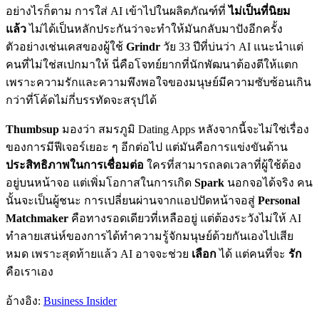
อย่างไรก็ตาม การใส่ AI เข้าไปในผลิตภัณฑ์ที่
ไม่เป็นที่นิยม
แล้ว
ไม่ได้เป็นหลักประกันว่าจะทำให้มันกลับมาปังอีกครั้ง
ตัวอย่างเช่นเคสของผู้ใช้
Grindr
วัย 33 ปีที่บ่นว่า AI แนะนำแต่
คนที่ไม่ใช่สเปกมาให้ นี่คือโจทย์ยากที่นักพัฒนาต้องตีให้แตก
เพราะความรักและความพึงพอใจของมนุษย์มีความซับซ้อนเกิน
กว่าที่โค้ดไม่กี่บรรทัดจะสรุปได้
Thumbsup
มองว่า สมรภูมิ Dating Apps หลังจากนี้จะไม่ใช่เรื่อง
ของการมีฟีเจอร์เยอะ ๆ อีกต่อไป แต่มันคือการแข่งขันด้าน
ประสิทธิภาพในการเชื่อมต่อ
ใครที่สามารถลดเวลาที่ผู้ใช้ต้อง
อยู่บนหน้าจอ แต่เพิ่มโอกาสในการเกิด
Spark
นอกจอได้จริง คน
นั้นจะเป็นผู้ชนะ การเปลี่ยนผ่านจากแอปปัดหน้าจอสู่
Personal
Matchmaker
คือทางรอดเดียวที่เหลืออยู่ แต่ต้องระวังไม่ให้ AI
ทำลายเสน่ห์ของการได้ทำความรู้จักมนุษย์ด้วยกันเองไปเสีย
หมด เพราะสุดท้ายแล้ว AI อาจจะช่วย
เลือก
ได้ แต่คนที่จะ
รัก
คือเราเอง
อ้างอิง:
Business Insider