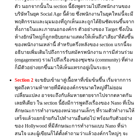
ตัว นอกจากนั้นใน section นี้ยังพูดรวมไปถึงพนักงานของ
บริษัทในยุค Social Age นี้ด้วย ซึ่งพนักงานในยุคใหม่นี้จะมี
พฤติกรรมและมุมมองที่ถูกเห็นและถูกได้ยินชัดเจนขึ้นจาก
ทั้งภายในและภายนอกองค์กร ตัวอย่างของ Target ซึ่งเป็น
ห้างยักษ์ใหญ่ก็ถูกหยิบยกมาแสดงให้เห็นถึง”เสียง”ที่ดังขึ้น
ของพนักงานเหล่านี้ สำหรับครึ่งหลังของ section แรกนี้จะ
อธิบายเพิ่มเติมไปถึงการรับสมัครพนักงาน การมีส่วนร่วม
(engagement) รวมไปถึงเรื่องของชุมชน (community) ที่ต่าง
ก็มีตัวอย่างยกขึ้นมาให้เห็นแทรกอยู่เป็นระยะๆ
Section 2
จะขยับเข้ามาสู่เนื้อหาที่เข้มข้นขึ้น เริ่มจากการ
พูดถึงความท้าทายที่มีต่อองค์กรขนาดใหญ่ที่ไม่ยอม
เปลี่ยนแปลง อาจจะถึงกับล้มหายตายจากไปจากตลาดกัน
เลยทีเดียว ใน section นี้ยังมีการพูดถึงเรื่องของ Nano ที่เป็น
ลักษณะการทำงานของหน่วยงานเล็กๆ ที่รวมตัวทำงานให้
เสร็จแล้วแยกย้ายกันไปทำงานอื่นต่อไป พร้อมกับตัวอย่าง
ของ Hollywood ที่มีลักษณะการทำงานแบบ Nano ที่น่า
สนใจ และผู้เขียนก็ได้ตั้งคำถามว่าแล้วองค์กรใหญ่ๆ จะ