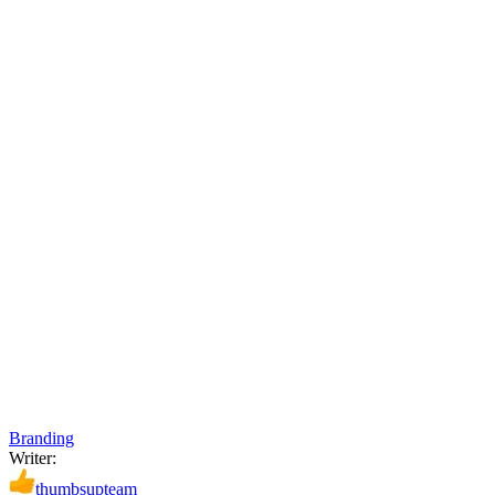
Branding
Writer:
thumbsupteam