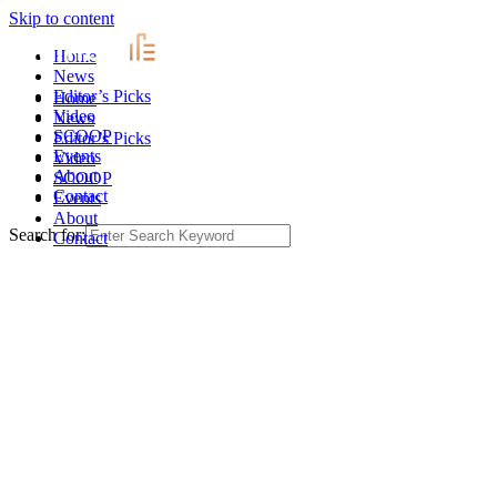
Skip to content
Home
News
Editor’s Picks
Home
Video
News
SCOOP
Editor’s Picks
Events
Video
About
SCOOP
Contact
Events
About
Search for:
Contact