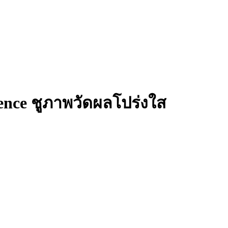
ience ชูภาพวัดผลโปร่งใส