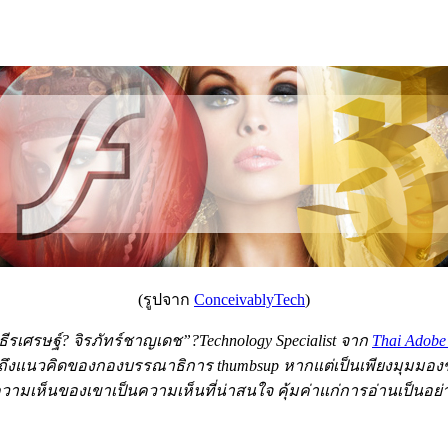
(รูปจาก
ConceivablyTech
)
เศรษฐ์? จิรภัทร์ชาญเดช”?Technology Specialist จาก
Thai Adobe
ได้สื่อถึงแนวคิดของกองบรรณาธิการ thumbsup หากแต่เป็นเพียงมุม
ามเห็นของเขาเป็นความเห็นที่น่าสนใจ คุ้มค่าแก่การอ่านเป็นอย่า