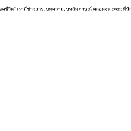
อดชีวิต" เรามีข่าวสาร, บทความ, บทสัมภาษณ์ ตลอดจน event ที่นัก