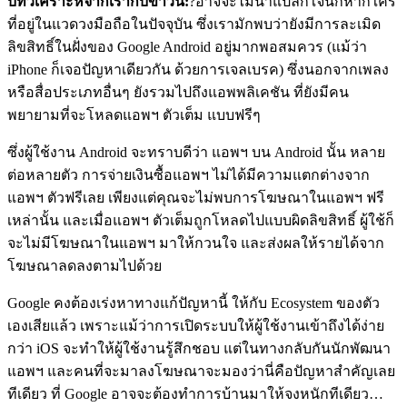
บทวิเคราะห์จากเรากับข่าวนี้:
?อาจจะไม่น่าแปลกใจนักหากใคร
ที่อยู่ในแวดวงมือถือในปัจจุบัน ซึ่งเรามักพบว่ายังมีการละเมิด
ลิขสิทธิ์ในฝั่งของ Google Android อยู่มากพอสมควร (แม้ว่า
iPhone ก็เจอปัญหาเดียวกัน ด้วยการเจลเบรค) ซึ่งนอกจากเพลง
หรือสื่อประเภทอื่นๆ ยังรวมไปถึงแอพพลิเคชัน ที่ยังมีคน
พยายามที่จะโหลดแอพฯ ตัวเต็ม แบบฟรีๆ
ซึ่งผู้ใช้งาน Android จะทราบดีว่า แอพฯ บน Android นั้น หลาย
ต่อหลายตัว การจ่ายเงินซื้อแอพฯ ไม่ได้มีความแตกต่างจาก
แอพฯ ตัวฟรีเลย เพียงแต่คุณจะไม่พบการโฆษณาในแอพฯ ฟรี
เหล่านั้น และเมื่อแอพฯ ตัวเต็มถูกโหลดไปแบบผิดลิขสิทธิ์ ผู้ใช้ก็
จะไม่มีโฆษณาในแอพฯ มาให้กวนใจ และส่งผลให้รายได้จาก
โฆษณาลดลงตามไปด้วย
Google คงต้องเร่งหาทางแก้ปัญหานี้ ให้กับ Ecosystem ของตัว
เองเสียแล้ว เพราะแม้ว่าการเปิดระบบให้ผู้ใช้งานเข้าถึงได้ง่าย
กว่า iOS จะทำให้ผู้ใช้งานรู้สึกชอบ แต่ในทางกลับกันนักพัฒนา
แอพฯ และคนที่จะมาลงโฆษณาจะมองว่านี่คือปัญหาสำคัญเลย
ทีเดียว ที่ Google อาจจะต้องทำการบ้านมาให้จงหนักทีเดียว…