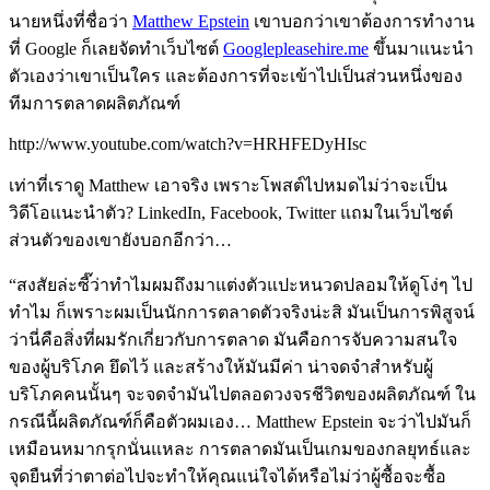
นายหนึ่งที่ชื่อว่า
Matthew Epstein
เขาบอกว่าเขาต้องการทำงาน
ที่ Google ก็เลยจัดทำเว็บไซต์
Googlepleasehire.me
ขึ้นมาแนะนำ
ตัวเองว่าเขาเป็นใคร และต้องการที่จะเข้าไปเป็นส่วนหนึ่งของ
ทีมการตลาดผลิตภัณฑ์
http://www.youtube.com/watch?v=HRHFEDyHIsc
เท่าที่เราดู Matthew เอาจริง เพราะโพสต์ไปหมดไม่ว่าจะเป็น
วิดีโอแนะนำตัว? LinkedIn, Facebook, Twitter แถมในเว็บไซต์
ส่วนตัวของเขายังบอกอีกว่า…
“สงสัยล่ะซี๊ว่าทำไมผมถึงมาแต่งตัวแปะหนวดปลอมให้ดูโง่ๆ ไป
ทำไม ก็เพราะผมเป็นนักการตลาดตัวจริงน่ะสิ มันเป็นการพิสูจน์
ว่านี่คือสิ่งที่ผมรักเกี่ยวกับการตลาด มันคือการจับความสนใจ
ของผู้บริโภค ยึดไว้ และสร้างให้มันมีค่า น่าจดจำสำหรับผู้
บริโภคคนนั้นๆ จะจดจำมันไปตลอดวงจรชีวิตของผลิตภัณฑ์ ใน
กรณีนี้ผลิตภัณฑ์ก็คือตัวผมเอง… Matthew Epstein จะว่าไปมันก็
เหมือนหมากรุกนั่นแหละ การตลาดมันเป็นเกมของกลยุทธ์และ
จุดยืนที่ว่าตาต่อไปจะทำให้คุณแน่ใจได้หรือไม่ว่าผู้ซื้อจะซื้อ