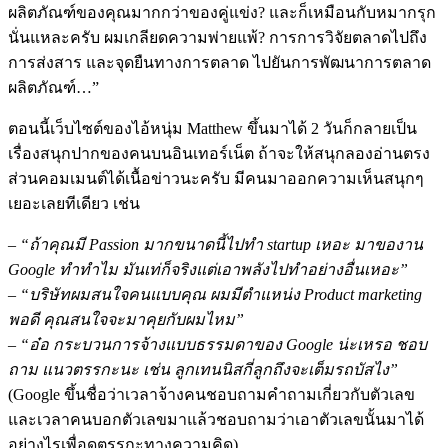
ผลิตภัณฑ์ของคุณมากกว่าของคู่แข่ง? และก็เหมือนกับหมากรุก
นั่นแหละครับ ผมเกลียดความพ่ายแพ้? การการวิจัยตลาดไปถึง
การส่งสาร และจุดยืนทางการตลาด ไปยันการพัฒนาการตลาด
ผลิตภัณฑ์…”
ตอนนี้เว็บไซต์ของไอ้หนุ่ม Matthew ขึ้นมาได้ 2 วันก็กลายเป็น
เรื่องสนุกปากของคนบนอินเทอร์เน็ต ถ้าจะให้สนุกลองอ่านตรง
ส่วนคอมเมนต์ได้เนื้อข่าวนะครับ มีคนมาออกความเห็นสนุกๆ
เยอะเลยทีเดียว เช่น
– “ถ้าคุณมี Passion มากขนาดนี้ไปทำ startup เหอะ มาของาน
Google ทำทำไม มันเท่ก็จริงแต่เอาพลังไปทำอย่างอื่นเหอะ”
– “บริษัทผมสนใจคนแบบคุณ ผมมีตำแหน่ง Product marketing
พอดี คุณสนใจจะมาคุยกับผมไหม”
– “อ๋อ กระบวนการจ้างแบบธรรมดาของ Google น่ะเหรอ ชอบ
ถาม แนวตรรกะนะ เช่น ลูกเทนนิสกี่ลูกถึงจะเต็มรถบัสไง”
(Google ขึ้นชื่อว่าเวลาจ้างคนชอบถามคำถามเกี่ยวกับตัวเลข
และเวลาคนบอกตัวเลขมาแล้วชอบถามว่าเอาตัวเลขนั้นมาได้
อย่างไรเพื่อดูตรรกะทางความคิด)