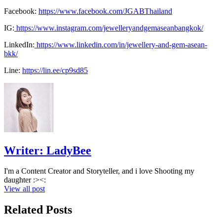
Facebook:
https://www.facebook.com/JGABThailand
IG:
https://www.instagram.com/jewelleryandgemaseanbangkok/
LinkedIn:
https://www.linkedin.com/in/jewellery-and-gem-asean-
bkk/
Line:
https://lin.ee/cp9sd85
Writer:
LadyBee
I'm a Content Creator and Storyteller, and i love Shooting my
daughter :><:
View all post
Related Posts