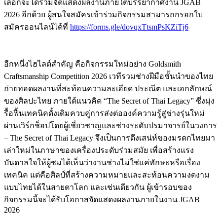
เลือกจะได้ร่วมจัดแสดงผลงานภายใต้บรรยากาศงาน JGAB
2026 อีกด้วย ผู้สนใจสมัครเข้าร่วมกิจกรรมสามารถกรอกใบ
สมัครออนไลน์ได้ที่
https://forms.gle/dovqxTtsmPsKZiTj6
อีกหนึ่งไฮไลต์สำคัญ คือกิจกรรมใหม่อย่าง Goldsmith
Craftsmanship Competition 2026 เวทีรวมช่างฝีมือชั้นนำของไทย
ถ่ายทอดผลงานที่สะท้อนความละเอียด ประณีต และเอกลักษณ์
ของศิลปะไทย ภายใต้แนวคิด “The Secret of Thai Legacy” ซึ่งมุ่ง
รื้อฟื้นเทคนิคดั้งเดิมควบคู่การส่งต่อองค์ความรู้สู่ช่างรุ่นใหม่
ผ่านเวิร์กช็อปโดยผู้เชี่ยวชาญและช่างระดับปรมาจารย์ในวงการ
– The Secret of Thai Legacy จึงเป็นการดึงเสน่ห์ของมรดกไทยมา
เล่าใหม่ในภาษาของเครื่องประดับร่วมสมัย เพื่อสร้างแรง
บันดาลใจให้ผู้ชมได้เห็นว่างานช่างไม่ใช่แค่ทักษะหรือเรื่อง
เทคนิค แต่คือศิลป์ที่สร้างความหมายและสะท้อนความงดงาม
แบบไทยได้ในสายตาโลก และเช่นเดียวกัน ผู้เข้ารอบของ
กิจกรรมนี้จะได้รับโอกาสจัดแสดงผลงานภายในงาน JGAB
2026