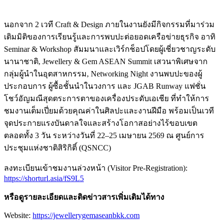
นอกจาก 2 เวที Craft & Design ภายในงานยังมีกิจกรรมที่มาร่วม
เติมมิติของการเรียนรู้และการพบปะต่อยอดเครือข่ายธุรกิจ อาทิ
Seminar & Workshop สัมมนาและเวิร์กช็อปโดยผู้เชี่ยวชาญระดับ
นานาชาติ, Jewellery & Gem ASEAN Summit เสวนาพิเศษจาก
กลุ่มผู้นำในอุตสาหกรรม, Networking Night งานพบปะของผู้
ประกอบการ ผู้ซื้อชั้นนำในวงการ และ JGAB Runway แฟชั่น
โชว์อัญมณีสุดตระการตาของเครื่องประดับเอเชีย ที่ทำให้การ
ชมงานเต็มเปี่ยมด้วยคุณค่าในศิลปะและงานฝีมือ พร้อมเป็นเวที
จุดประกายแรงบันดาลใจและสร้างโอกาสอย่างไร้ขอบเขต
ตลอดทั้ง 3 วัน ระหว่างวันที่ 22–25 เมษายน 2569 ณ ศูนย์การ
ประชุมแห่งชาติสิริกิติ์ (QSNCC)
ลงทะเบียนเข้าชมงานล่วงหน้า (Visitor Pre-Registration):
https://shorturl.asia/fS9L5
หรือดูรายละเอียดและติดข่าวสารเพิ่มเติมได้ทาง
Website:
https://jewellerygemaseanbkk.com