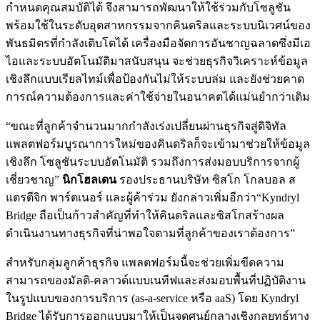
กำหนดคุณสมบัติได้ จึงสามารถพัฒนาให้ใช้ร่วมกับโซลูชัน
พร้อมใช้ในระดับอุตสาหกรรมจากคินดริลและระบบนิเวศน์ของ
พันธมิตรที่กำลังเติบโตได้ เครื่องมือจัดการอันชาญฉลาดซึ่งมีเอ
ไอและระบบอัตโนมัติมาสนับสนุน จะช่วยธุรกิจวิเคราะห์ข้อมูล
เชิงลึกแบบเรียลไทม์เพื่อป้องกันไม่ให้ระบบล่ม และยังช่วยคาด
การณ์ความต้องการและค่าใช้จ่ายในอนาคตได้แม่นยำกว่าเดิม
“ขณะที่ลูกค้าจำนวนมากกำลังเร่งเปลี่ยนผ่านธุรกิจสู่ดิจิทัล
แพลตฟอร์มบูรณาการใหม่ของคินดริลก็จะเข้ามาช่วยให้ข้อมูล
เชิงลึก โซลูชันระบบอัตโนมัติ รวมถึงการส่งมอบบริการจากผู้
เชี่ยวชาญ”
นิกโฮลเดน
รองประธานบริษัท ซิสโก โกลบอล ส
แตรตีจิก พาร์ตเนอร์ และผู้ค้าร่วม ยังกล่าวเพิ่มอีกว่า“Kyndryl
Bridge ถือเป็นก้าวสำคัญที่ทำให้คินดริลและซิสโกสร้างผล
ดำเนินงานทางธุรกิจที่น่าพอใจตามที่ลูกค้าของเราต้องการ”
สำหรับกลุ่มลูกค้าธุรกิจ แพลตฟอร์มนี้จะช่วยเพิ่มขีดความ
สามารถของมัลติ-คลาวด์แบบเนทีฟและส่งมอบพื้นที่ปฏิบัติงาน
ในรูปแบบของการบริการ (as-a-service หรือ aaS) โดย Kyndryl
Bridge ได้รับการออกแบบมาให้เป็นจุดศูนย์กลางเชิงกลยุทธ์ทาง