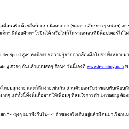
มือนจริง ด้วยสีหน้าแบบนิ่งมากกก (ขอลากเสียงยาวๆ หน่อย) จะ ช
ด็กๆ ผีน้อยคิวทาโร่บินได้ หรือไม่ก็โดราเอมอนที่มีค็อปเตอร์ไม้ไ
hutter Speed สูงๆ คงต้องขอความรู้จากตากล้องมือโปรฯ ทั้งหลายม
tating สวยๆ กันแล้วแบบสดๆ ร้อนๆ วันนี้เองที่
www.levitating.in.th
พร
ยปลุกง่าย และก็ลืมง่ายเช่นกัน ส่วนตัวยอมรับว่าชอบพับเพียบ
มากๆ แต่ทั้งนี้ทั้งนั้นก็อยากให้เพื่อนๆ ที่สนใจการทำ Levitating
ียก “~~ลุงๆ อย่าพึ่งรีบไป~~” ถ้าของจริงเดินอยู่แล้วมีคนมาเรียก