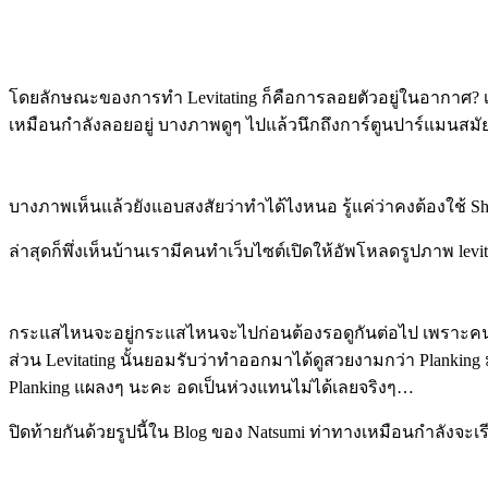
โดยลักษณะของการทำ Levitating ก็คือการลอยตัวอยู่ในอากาศ? เส
เหมือนกำลังลอยอยู่ บางภาพดูๆ ไปแล้วนึกถึงการ์ตูนปาร์แมนสมัยเ
บางภาพเห็นแล้วยังแอบสงสัยว่าทำได้ไงหนอ รู้แค่ว่าคงต้องใช้ S
ล่าสุดก็พึ่งเห็นบ้านเรามีคนทำเว็บไซต์เปิดให้อัพโหลดรูปภาพ levi
กระแสไหนจะอยู่กระแสไหนจะไปก่อนต้องรอดูกันต่อไป เพราะคนไท
ส่วน Levitating นั้นยอมรับว่าทำออกมาได้ดูสวยงามกว่า Planking 
Planking แผลงๆ นะคะ อดเป็นห่วงแทนไม่ได้เลยจริงๆ…
ปิดท้ายกันด้วยรูปนี้ใน Blog ของ Natsumi ท่าทางเหมือนกำลังจะเร