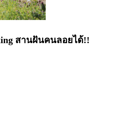
tating สานฝันคนลอยได้!!