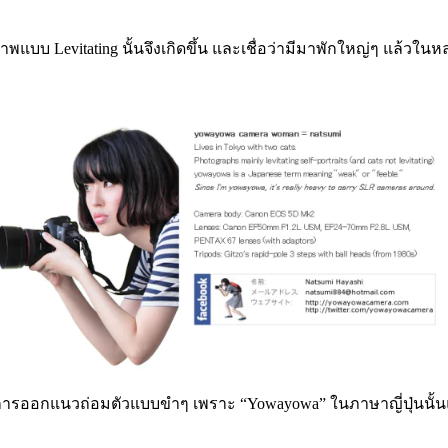
พแบบ Levitating นั้นจึงเกิดขึ้น และเชื่อว่ามีมาพักใหญ่ๆ แล้วใน
ารออกแนวถ่อมตัวแบบขำๆ เพราะ “Yowayowa” ในภาษาญี่ปุ่นนั้นแปล