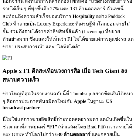
นอกจากนี้ สิ่งที่นักการตลาดต้องโฟกัสคือ “Other Revenue” หรือ
รายได้อื่น ๆ ที่พุ่งขึ้นถึง 27% แตะ 131 ล้านดอลลาร์ ตัวเลขนี้
สะท้อนถึงความสำเร็จของบริการ
Hospitality
อย่าง Paddock
Club ที่กลายเป็น Luxury Experience ที่เศรษฐีทั่วโลกยอมจ่ายไม่
อั้น รวมถึงรายได้จากค่าลิขสิทธิ์สินค้า (Licensing) ที่ขยาย
ตัวอย่างมาก ซึ่งแสดงให้เห็นว่า F1 ไม่ได้ขายแค่การดูแข่งรถ แต่
ขาย “ประสบการณ์” และ “ไลฟ์สไตล์”
Apple x F1 ดีลสะเทือนวงการสื่อ เมื่อ Tech Giant ลง
สนามความเร็ว
ข่าวใหญ่ที่สุดในรายงานฉบับนี้ที่ Thumbsup อยากขีดเส้นใต้หนา
ๆ คือการประกาศพันธมิตรใหม่กับ
Apple
ในฐานะ
US
broadcast partner
นี่ไม่ใช่แค่การขายลิขสิทธิ์ถ่ายทอดสดธรรมดา แต่มันเกิดขึ้นใน
ช่วงเวลาที่ภาพยนตร์
“F1”
(นำแสดงโดย Brad Pitt) กวาดรายได้
Box Office ทั่วโลกไปกว่า
630 ล้านดอลลาร์
และกลายเป็น