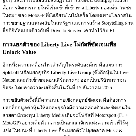
ยูโร) และการเปลี่ยนแปลงปฏิทินการแข่งขัน แต่สัญญาณบวก
คือการจัดการภายในที่เริ่มเข้าที่เข้าทาง Liberty มองเห็น “เพชร
ในตม” ของ MotoGP ที่ยังเจียระไนไม่เสร็จ โดยเฉพาะโอกาสใน
การขยายฐานแฟนคลับในสหรัฐฯ และการสร้าง Storytelling ผ่าน
สื่อดิจิทัลแบบเดียวกับที่ Drive to Survive เคยทำไว้กับ F1
การแยกตัวของ Liberty Live โฟกัสที่ชัดเจนเพื่อ
Unlock Value
อีกหนึ่งความเคลื่อนไหวสำคัญในระดับองค์กร คือแผนการ
Split-off
หรือแยกธุรกิจ
Liberty Live Group
(ซึ่งถือหุ้นใน Live
Nation และตั๋วเข้าชมคอนเสิร์ตต่าง ๆ) ออกเป็นบริษัทมหาชน
อิสระ โดยคาดว่าจะเสร็จสิ้นในวันที่ 15 ธันวาคม 2025
การขยับตัวครั้งนี้มีความหมายเชิงกลยุทธ์ชัดเจน คือต้องการ
ปลดล็อกมูลค่าหุ้นให้แต่ละธุรกิจมีความคล่องตัวและชัดเจนใน
สายตานักลงทุน Liberty Media เดิมจะโฟกัสที่ Motorsport (F1 +
MotoGP) อย่างเต็มตัว กลายเป็นอาณาจักรแห่งความเร็วที่ไร้คู่
แข่ง ในขณะที่ Liberty Live ก็จะแยกตัวไปลุยตลาด Music &