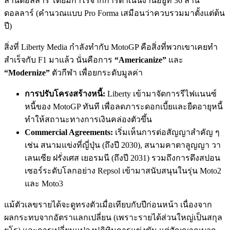
ล้านดอลลาร์ โดยมีกำไรจากการดำเนินงานอยู่ที่ 36 ล้าน
ดอลลาร์ (คำนวณแบบ Pro Forma เสมือนว่าควบรวมมาตั้งแต่ต้น
ปี)
สิ่งที่ Liberty Media กำลังทำกับ MotoGP คือสิ่งที่พวกเขาเคยทำ
สำเร็จกับ F1 มาแล้ว นั่นคือการ
“Americanize”
และ
“Modernize”
ตัวกีฬา เพื่อยกระดับมูลค่า
การปรับโครงสร้างหนี้:
Liberty เข้ามาจัดการรีไฟแนนซ์
หนี้ของ MotoGP ทันที เพื่อลดภาระดอกเบี้ยและยืดอายุหนี้
ทำให้สถานะทางการเงินคล่องตัวขึ้น
Commercial Agreements:
เริ่มเห็นการต่อสัญญาสำคัญ ๆ
เช่น สนามแข่งที่ญี่ปุ่น (ถึงปี 2030), สนามคาตาลูญญา วา
เลนเซีย ฝรั่งเศส เยอรมนี (ถึงปี 2031) รวมถึงการดึงสปอน
เซอร์ระดับโลกอย่าง Repsol เข้ามาสนับสนุนในรุ่น Moto2
และ Moto3
แม้ตัวเลขรายได้จะดูทรงตัวเมื่อเทียบกับปีก่อนหน้า เนื่องจาก
ผลกระทบจากอัตราแลกเปลี่ยน (เพราะรายได้ส่วนใหญ่เป็นสกุล