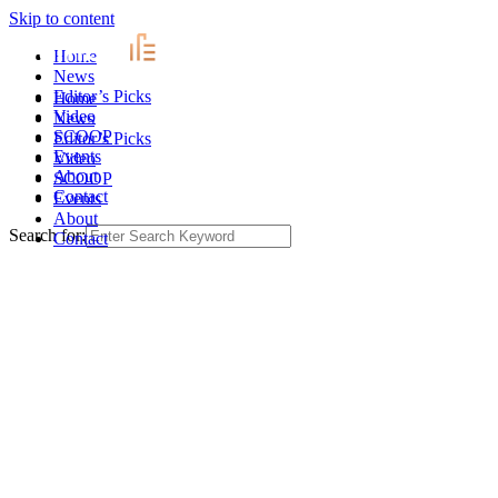
Skip to content
Home
News
Editor’s Picks
Home
Video
News
SCOOP
Editor’s Picks
Events
Video
About
SCOOP
Contact
Events
About
Search for:
Contact