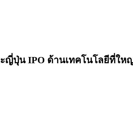
ี่ปุ่น IPO ด้านเทคโนโลยีที่ใหญ่ท