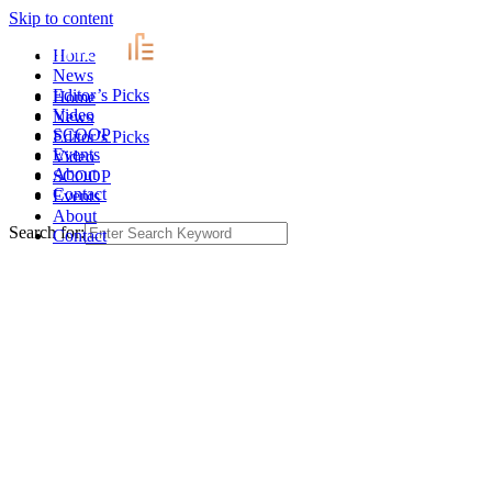
Skip to content
Home
News
Editor’s Picks
Home
Video
News
SCOOP
Editor’s Picks
Events
Video
About
SCOOP
Contact
Events
About
Search for:
Contact