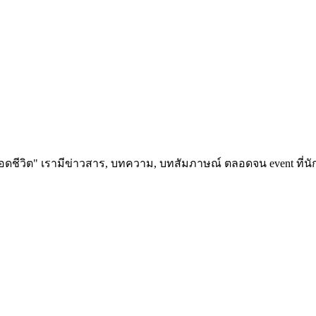
อดชีวิต" เรามีข่าวสาร, บทความ, บทสัมภาษณ์ ตลอดจน event ที่นัก