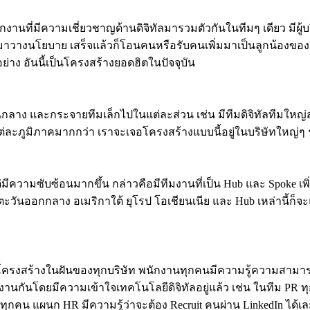
านที่มีความเชี่ยวชาญด้านดิจิทัลมารวมตัวกันในทีมๆ เดียว มีผู้บริ
าน มาวางนโยบาย เสร็จแล้วก็โอนคนหรือรับคนเพิ่มมาเป็นลูกน้องของ
กอย่าง อันนี้เป็นโครงสร้างยอดฮิตในปัจจุบัน
าง และกระจายทีมเล็กไปในแต่ละส่วน เช่น มีทีมดิจิทัลทีมใหญ่ส่ว
ต่ละภูมิภาคมากกว่า เราจะเจอโครงสร้างแบบนี้อยู่ในบริษัทใหญ่ๆ
มีความซับซ้อนมากขึ้น กล่าวคือมีทีมงานที่เป็น Hub และ Spoke เพิ่ม
ชีย ตะวันออกกลาง อเมริกาใต้ ยุโรป โอเชียนเนีย และ Hub เหล่านี้
นโครงสร้างในฝันของทุกบริษัท พนักงานทุกคนมีความรู้ความสามารถ
งานกันโดยมีความเข้าใจเทคโนโลยีดิจิทัลอยู่แล้ว เช่น ในทีม PR ท
เป็นทุกคน แผนก HR มีความรู้ว่าจะต้อง Recruit คนผ่าน LinkedIn ไ