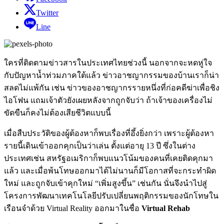
Twitter
Line
ใครที่ติดตามข่าวสารในประเทศไทยช่วงนี้ นอกจากจะหดหู่ใจ
กับปัญหาน้ำท่วมภาคใต้แล้ว ข่าวอาชญากรรมของบ้านเราก็น่า
สลดไม่แพ้กัน เช่น ข่าวของอาชญากรรายหนึ่งที่ก่อคดีฆ่าเพื่อชิง
ไอโฟน แถมเจ้าตัวยังเผยหลังจากถูกจับว่า ถ้าเจ้าของเครื่องไม่
ขัดขืนก็คงไม่ต้องเสียชีวิตแบบนี้
เมื่อสืบประวัติของผู้ต้องหาก็พบเรื่องที่อึ้งยิ่งกว่า เพราะผู้ต้องหา
รายนี้เดินเข้าออกคุกเป็นว่าเล่น ตั้งแต่อายุ 13 ปี ซึ่งในต่าง
ประเทศเช่น สหรัฐอเมริกาก็พบแนวโน้มของคนที่เคยติดคุกมา
แล้ว และเมื่อพ้นโทษออกมาได้ไม่นานก็มีโอกาสที่จะกระทำผิด
ใหม่ และถูกจับเข้าคุกใหม่ “เพิ่มสูงขึ้น” เช่นกัน นั่นจึงนำไปสู่
โครงการพัฒนาเทคโนโลยีปรับเปลี่ยนพฤติกรรมของนักโทษใน
เรือนจำด้วย Virtual Reality ออกมาในชื่อ
Virtual Rehab