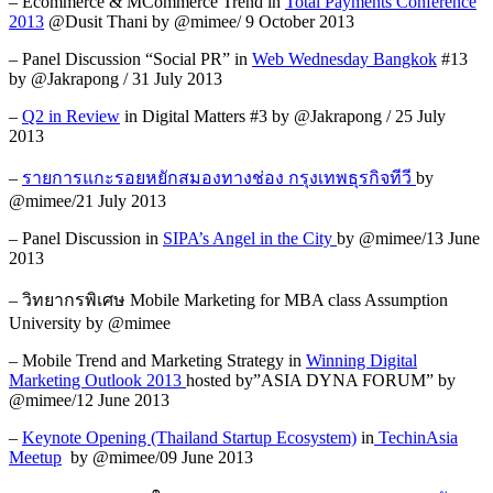
– Ecommerce & MCommerce Trend in
Total Payments Conference
2013
@Dusit Thani by @mimee/ 9 October 2013
– Panel Discussion “Social PR” in
Web Wednesday Bangkok
#13
by @Jakrapong / 31 July 2013
–
Q2 in Review
in Digital Matters #3 by @Jakrapong / 25 July
2013
–
รายการแกะรอยหยักสมองทางช่อง กรุงเทพธุรกิจทีวี
by
@mimee/21 July 2013
– Panel Discussion in
SIPA’s Angel in the City
by @mimee/13 June
2013
– วิทยากรพิเศษ Mobile Marketing for MBA class Assumption
University by @mimee
– Mobile Trend and Marketing Strategy in
Winning Digital
Marketing Outlook 2013
hosted by”ASIA DYNA FORUM” by
@mimee/12 June 2013
–
Keynote Opening (Thailand Startup Ecosystem)
in
TechinAsia
Meetup
by @mimee/09 June 2013