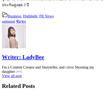
ประกันสูงสุด 3 ปี
Business
,
Highlight
,
PR News
samsung
ซัมซุง
Writer:
LadyBee
I'm a Content Creator and Storyteller, and i love Shooting my
daughter :><:
View all post
Related Posts