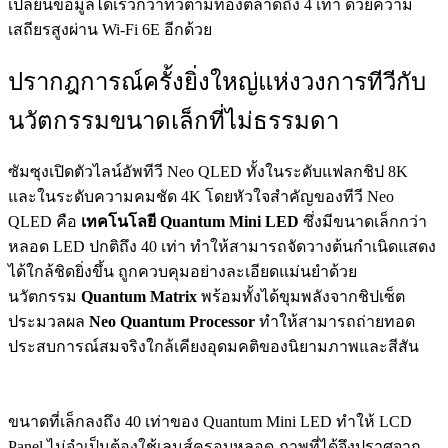
เปลี่ยนข้อมูลได้เร็วกว่าทีวีตามท้องตลาดถึง 4 เท่า ด้วยความ
เสถียรสูงผ่าน Wi-Fi 6E อีกด้วย
ปรากฎการณ์ครั้งยิ่งใหญ่แห่งวงการทีวีกับ
นวัตกรรมขนาดเล็กที่ไม่ธรรมดา
ซัมซุงเปิดตัวไลน์อัพทีวี Neo QLED ทั้งในระดับแฟลกชิป 8K
และในระดับความคมชัด 4K โดยหัวใจสำคัญของทีวี Neo
QLED คือ
เทคโนโลยี
Quantum Mini LED
ซึ่งมีขนาดเล็กกว่า
หลอด LED ปกติถึง 40 เท่า ทำให้สามารถจัดวางต้นกำเนิดแสดง
ได้ใกล้ชิดยิ่งขึ้น ถูกควบคุมอย่างละเอียดแม่นยำด้วย
นวัตกรรม
Quantum Matrix
พร้อมทั้งได้ขุมพลังจากชิปเซ็ต
ประมวลผล
Neo Quantum Processor
ทำให้สามารถถ่ายทอด
ประสบการณ์สมจริงใกล้เคียงอุดมคติของนิยามภาพและสีสัน
ขนาดที่เล็กลงถึง 40 เท่าของ Quantum Mini LED ทำให้ LCD
Panel ไม่จำเป็นต้องใช้เลนส์ครอบหลอด ภาพที่ได้จึงปราศจาก