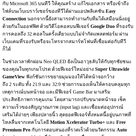
กับ Microsoft 365 บนทีวี ให้คุณสร้าง แก้ไขเอกสาร หรือเข้าถึง
ไฟล์บนเว็บเบราว์เซอร์ของทีวีได้ผ่านแอปพลิเคชัน
Easy
Connection
นอกจากนี้ยังสามารถทำงานกับทีมได้เสมือนนั่งอยู่
ด้วยกันในออฟฟิศ ด้วยวิดีโอคอลบนฟีเจอร์
Google Duo
ที่รองรับ
การคอลถึง 32 คอลในครั้งเดียวแบบไม่จำกัดแพลตฟอร์ม ผ่าน
เว็บแคมที่รองรับหรือจะโทรจากสมาร์ทโฟนที่เชื่อมต่อกับทีวี
ก็ได้
ในช่วงเวลาพักผ่อน Neo QLED ยังเป็นอาวุธลับให้กับทุกชัยชนะ
ของคุณในทุกเกมโปรด ด้วยฟีเจอร์ใหม่อย่าง
Super Ultrawide
GameView
ฟังก์ชันการขยายมุมมองให้ได้หน้าจอกว้าง
ถึง 2 ระดับ ทั้ง 21:9 และ 32:9 ช่วยการมองเห็นให้ครอบคลุมทุก
เหตุการณ์บนหน้าจอ และมีฟีเจอร์ Game Bar มาเสริม
ประสิทธิภาพการคุมเกม โดยสามารถปรับขนาดหน้าจอ เช็ค
ความเร็วของสัญญาณภาพ (input lag) และเชื่อมต่ออุปกรณ์
เสริมได้ง่ายๆ เพียงปลายนิ้ว สุดยอดฟีเจอร์ทั้งหมดนี้อยู่บนภาพที่
ไหลลื่นจากเทคโนโลยี
Motion Xcelerator Turbo+
และ
Free
Premium Pro
กับการตอบสนองที่รวดเร็วด้วยนวัตกรรม
Auto