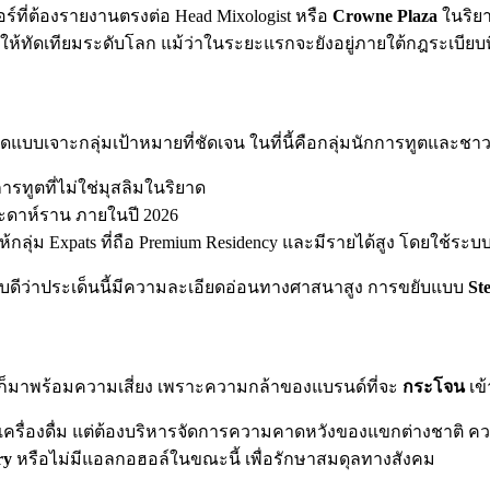
์ที่ต้องรายงานตรงต่อ Head Mixologist หรือ
Crowne Plaza
ในริยาด
ห้ทัดเทียมระดับโลก แม้ว่าในระยะแรกจะยังอยู่ภายใต้กฎระเบียบท
แบบเจาะกลุ่มเป้าหมายที่ชัดเจน ในที่นี้คือกลุ่มนักการทูตและชาวต่
การทูตที่ไม่ใช่มุสลิมในริยาด
ะดาห์ราน ภายในปี 2026
ให้กลุ่ม Expats ที่ถือ Premium Residency และมีรายได้สูง โดยใช้ร
ดีว่าประเด็นนี้มีความละเอียดอ่อนทางศาสนาสูง การขยับแบบ
St
ก็มาพร้อมความเสี่ยง เพราะความกล้าของแบรนด์ที่จะ
กระโจน
เข้
์ฟเครื่องดื่ม แต่ต้องบริหารจัดการความคาดหวังของแขกต่างชาติ 
ry
หรือไม่มีแอลกอฮอล์ในขณะนี้ เพื่อรักษาสมดุลทางสังคม