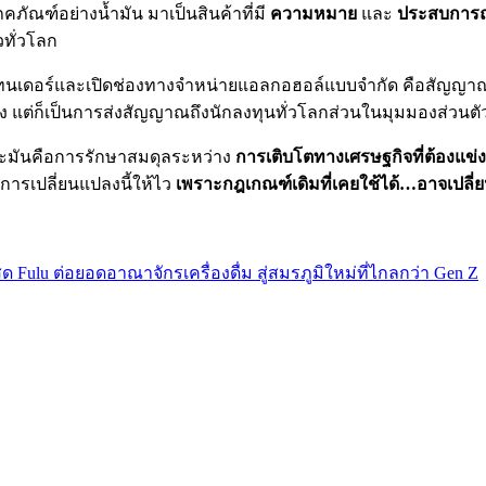
คภัณฑ์อย่างน้ำมัน มาเป็นสินค้าที่มี
ความหมาย
และ
ประสบการณ
วทั่วโลก
าร์เทนเดอร์และเปิดช่องทางจำหน่ายแอลกอฮอล์แบบจำกัด คือสัญญา
ูง แต่ก็เป็นการส่งสัญญาณถึงนักลงทุนทั่วโลกส่วนในมุมมองส่วนตั
พราะมันคือการรักษาสมดุลระหว่าง
การเติบโตทางเศรษฐกิจที่ต้องแข่
ารเปลี่ยนแปลงนี้ให้ไว
เพราะกฎเกณฑ์เดิมที่เคยใช้ได้…อาจเปล
สด Fulu ต่อยอดอาณาจักรเครื่องดื่ม สู่สมรภูมิใหม่ที่ไกลกว่า Gen Z