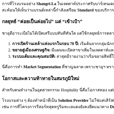
การที่โรงแรมอย่าง
Shangri-La
ในเจดดาห์ประกาศรับบาร์เทนเดอร
สะท้อนให้เห็นว่าแบรนด์เหล่านี้กำลังเตรียม
Standard
ของบริการใ
กลยุทธ์ “ค่อยเป็นค่อยไป” แต่ “เข้าเป้า”
ซาอุดีอาระเบียไม่ได้เปิดเสรีแบบทันทีทันใด แต่ใช้กลยุทธ์การตลาด
การเปิดร้านเหล้าแห่งแรกในรอบ 70 ปี:
เริ่มต้นจากกลุ่มนัก
ขยายสู่เมืองเศรษฐกิจ:
มีแผนจะเปิดสาขาเพิ่มในเจดดาห์แล
ระบบแต้มและคุณสมบัติ:
ล่าสุดมีรายงานว่าเริ่มขยายสิทธิ์
นี่คือการทำ
Market Segmentation
ที่ชาญฉลาด เพราะซาอุฯ ทราบ
โอกาสและความท้าทายในสมรภูมิใหม่
สำหรับคนทำงานในอุตสาหกรรม Hospitality นี่คือโอกาสทอง แต่
โรงแรมต่าง ๆ ต้องทำหน้าที่เป็น
Solution Provider
ไม่ใช่แค่เสิร
เช่น การที่โครงการรีสอร์ทสุดหรูริมทะเลแดงยังคงยึดแนวทาง
D