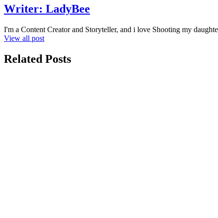
Writer:
LadyBee
I'm a Content Creator and Storyteller, and i love Shooting my daughte
View all post
Related Posts