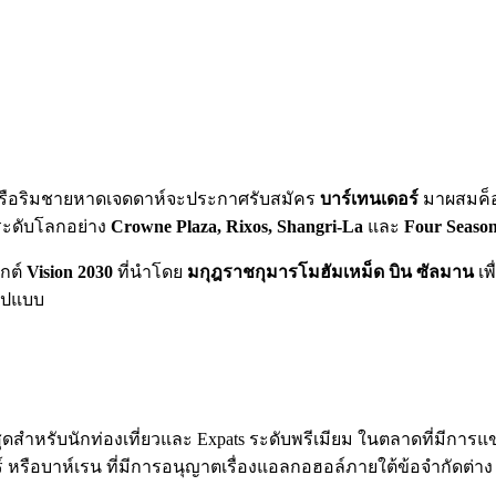
ดหรือริมชายหาดเจดดาห์จะประกาศรับสมัคร
บาร์เทนเดอร์
มาผสมค็อก
ระดับโลกอย่าง
Crowne Plaza, Rixos, Shangri-La
และ
Four Seaso
จกต์
Vision 2030
ที่นำโดย
มกุฎราชกุมารโมฮัมเหม็ด บิน ซัลมาน
เพ
รูปแบบ
่สุดสำหรับนักท่องเที่ยวและ Expats ระดับพรีเมียม ในตลาดที่มีการแ
 หรือบาห์เรน ที่มีการอนุญาตเรื่องแอลกอฮอล์ภายใต้ข้อจำกัดต่า