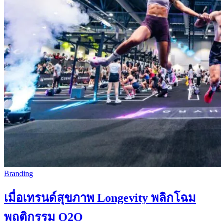
Branding
เมื่อเทรนด์สุขภาพ Longevity พลิกโฉม
พฤติกรรม O2O