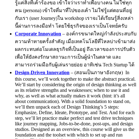
รู้แค่สิ่งที่เค้าร้องขอ เข้าใจว่าเราทำเพื่อบางคน ไม่ใช่ทุก
คน (persona) เข้าใจที่มาที่ไปของเค้า ไม่ใช่รู้แต่ตอนที่อยู่
กับเรา (user Journey)ใน workshop เราจะได้เรียนรู้สิ่งเหล่า
นี้ผ่านการลงมือทำ โดยใช้ธุรกิจของเราเป็นโจทย์ครับ
Corporate Innovation
– องค์กรขนาดใหญ่กำลังประสบกับ
ความท้าทายครั้งสำคัญ เมื่อเทคโนโลยีที่ไหลบ่าเข้ามาส่ง
ผลกระทบต่อโมเดลธุรกิจที่เป็นอยู่ ถึงเวลาของการปรับตัว
เพื่อให้ยังคงรักษาสถานะการเป็นผู้นำในตลาด และ
สามารถร่วมมือกับผู้เล่นรายย่อย อาทิเช่น Tech Startup ได้
Design-Driven Innovation
– (สอนเป็นภาษาอังกฤษ) In
this course, we’ll work together to make the abstract practical.
We’ll start by considering the origin of design thinking as well
as its relative strengths and weaknesses; when to use it and
why, as well as what actually makes it work (hint: it’s all
about communication). With a solid foundation to stand on,
we’ll then unpack each of Design Thinking’s 5 steps:
Emphasize, Define, Ideate, Prototype, and Test. And for each
step, we’ll let practice make perfect and test drive techniques
like journey mapping, Jobs-to-be-done, post-ups, and design
studios. Designed as an overview, this course will give us the
foundation and the toolset with which to set up and run