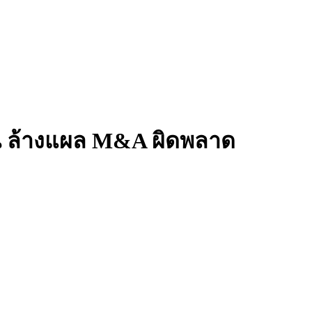
เยน ล้างแผล M&A ผิดพลาด