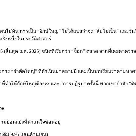
ทัน การเป็น “ยักษ์ใหญ่” ไม่ได้แปลว่าจะ “ล้มไม่เป็น” และวันนี
รั้งหนึ่งในประวัติศาสตร์
สิ้นสุด ธ.ค. 2025) ชนิดที่เรียกว่า “ช็อก” ตลาด จากที่เคยคาดว่
ax ของการ “ผ่าตัดใหญ่” ที่ดำเนินมาหลายปี และเป็นบทเรียนราคามห
ี่ทำให้ยักษ์ใหญ่ต้องเซ และ “การปฏิรูป” ครั้งนี้ พวกเขากำลัง “ตั
re
วามย้อนแย้งที่น่าสนใจซ่อนอยู่
เดิม 9.95 แสนล้านเยน)