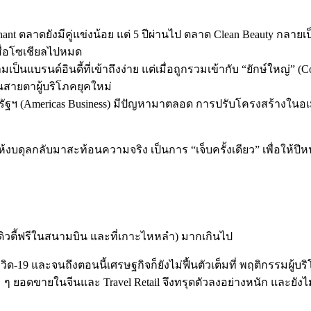
ephant ตลาดยังมีคู่แข่งน้อย แต่ 5 ปีผ่านไป ตลาด Clean Beauty กลายเ
ี่สื่อโซเชียลไปหมด
เป็นแบรนด์อินดี้ที่เข้าถึงง่าย แต่เมื่อถูกรวมเข้ากับ “ยักษ์ใหญ่
สายตาผู้บริโภคยุคใหม่
หรัฐฯ (Americas Business) มีปัญหามาตลอด การปรับโครงสร้างใน
ห้งบดุลกลับมาสะท้อนความจริง เป็นการ “เจ็บครั้งเดียว” เพื่อให้ปีหน้
่น ดิวตี้ฟรีในสนามบิน และที่เกาะไหหลำ) มากเกินไป
วิด-19 และจนถึงตอนนี้เศรษฐกิจก็ยังไม่ฟื้นตัวเต็มที่ พฤติกรรมผู
ม ๆ ยอดขายในจีนและ Travel Retail จึงทรุดตัวลงอย่างหนัก และยังไม่