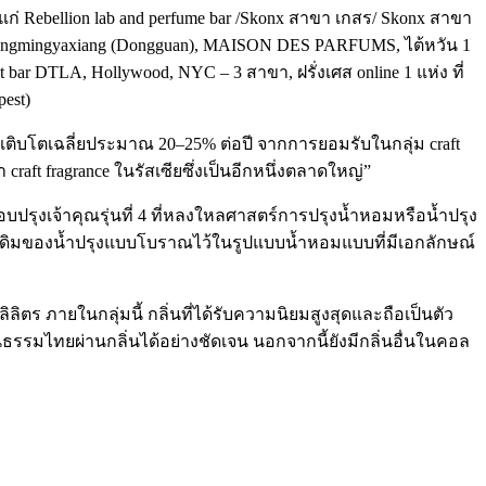
่ Rebellion lab and perfume bar /Skonx สาขา เกสร/ Skonx สาขา
engmingyaxiang (Dongguan), MAISON DES PARFUMS, ไต้หวัน 1
ent bar DTLA, Hollywood, NYC – 3 สาขา, ฝรั่งเศส online 1 แห่ง ที่
pest)
ิบโตเฉลี่ยประมาณ 20–25% ต่อปี จากการยอมรับในกลุ่ม craft
 craft fragrance ในรัสเซียซึ่งเป็นอีกหนึ่งตลาดใหญ่”
อบปรุงเจ้าคุณรุ่นที่ 4 ที่หลงใหลศาสตร์การปรุงน้ำหอมหรือน้ำปรุง
งเดิมของน้ำปรุงแบบโบราณไว้ในรูปแบบน้ำหอมแบบที่มีเอกลักษณ์
ิตร ภายในกลุ่มนี้ กลิ่นที่ได้รับความนิยมสูงสุดและถือเป็นตัว
ธรรมไทยผ่านกลิ่นได้อย่างชัดเจน นอกจากนี้ยังมีกลิ่นอื่นในคอล