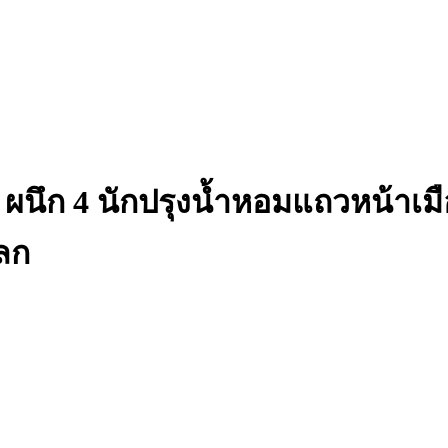
นึก 4 นักปรุงน้ำหอมแถวหน้าเมือ
ลก