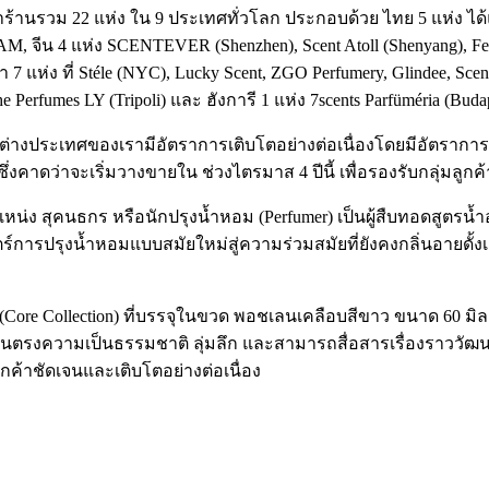
้านรวม 22 แห่ง ใน 9 ประเทศทั่วโลก ประกอบด้วย ไทย 5 แห่ง ได้แก
จีน 4 แห่ง SCENTEVER (Shenzhen), Scent Atoll (Shenyang), F
ิกา 7 แห่ง ที่ Stéle (NYC), Lucky Scent, ZGO Perfumery, Glindee, Sc
he Perfumes LY (Tripoli) และ ฮังการี 1 แห่ง 7scents Parfüméria (Buda
งประเทศของเรามีอัตราการเติบโตอย่างต่อเนื่องโดยมีอัตราการเต
ึ่งคาดว่าจะเริ่มวางขายใน ช่วงไตรมาส 4 ปีนี้ เพื่อรองรับกลุ่มลูกค้า
หน่ง สุคนธกร หรือนักปรุงน้ำหอม (Perfumer) เป็นผู้สืบทอดสูตรน้ำ
ารปรุงน้ำหอมแบบสมัยใหม่สู่ความร่วมสมัยที่ยังคงกลิ่นอายดั้
ore Collection) ที่บรรจุในขวด พอชเลนเคลือบสีขาว ขนาด 60 มิลลิล
ด่นตรงความเป็นธรรมชาติ ลุ่มลึก และสามารถสื่อสารเรื่องราววัฒน
ลูกค้าชัดเจนและเติบโตอย่างต่อเนื่อง