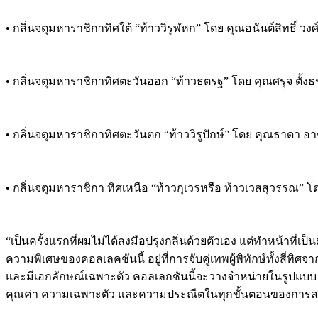
• กลิ่นจตุมหาราชิกาทิศใต้ “ท้าววิรูฬหก” โดย คุณอนันต์สิทธิ์ ว
• กลิ่นจตุมหาราชิกาทิศตะวันออก “ท้าวธตรฐ” โดย คุณศรุจ ตั้งธรา
• กลิ่นจตุมหาราชิกาทิศตะวันตก “ท้าววิรูปักษ์” โดย คุณธาดา อ
• กลิ่นจตุมหาราชิกา ทิศเหนือ “ท้าวกุเวรหรือ ท้าวเวสสุวรรณ” 
“เป็นครั้งแรกที่ผมไม่ได้ลงมือปรุงกลิ่นด้วยตัวเอง แต่ทำหน้
ความพิเศษของคอลเลคชันนี้ อยู่ที่การจับคู่เทพผู้พิทักษ์ทั้งสี่
และมีเอกลักษณ์เฉพาะตัว คอลเลกชันนี้จะวางจำหน่ายในรูปแบบ Limi
คุณค่า ความเฉพาะตัว และความประณีตในทุกขั้นตอนของการสร้า