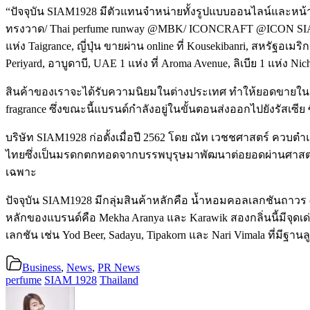
“ปัจจุบัน SIAM1928 มีตัวแทนจำหน่ายทั้งรูปแบบออนไลน์และหน้าร
ทรงวาด/ Thai perfume runway @MBK/ ICONCRAFT @ICON SIAM, 
แห่ง Taigrance, ญี่ปุ่น ขายผ่าน online ที่ Kousekibanri, สหรัฐอเมร
Periyard, อาบูดาบี, UAE 1 แห่ง ที่ Aroma Avenue, ลิเบีย 1 แห่ง Nic
สินค้าของเราจะได้รับความนิยมในต่างประเทศ ทำให้ยอดขายในต่า
fragrance ซึ่งขณะนี้แบรนด์กำลังอยู่ในขั้นตอนส่งออกไปยังรัสเซีย ซ
บริษัท SIAM1928 ก่อตั้งเมื่อปี 2562 โดย ณัท เวชชศาสตร์ ควบตำแ
ไทยซึ่งเป็นมรดกตกทอดจากบรรพบุรุษมาพัฒนาต่อยอดผ่านศาสตร์ก
เฉพาะ
ปัจจุบัน SIAM1928 มีกลุ่มสินค้าหลักคือ น้ำหอมคอลเลกชันถาวร (C
หลักของแบรนด์คือ Mekha Aranya และ Karawik สองกลิ่นนี้มีจุดเ
เลกชัน เช่น Yod Beer, Sadayu, Tipakorn และ Nari Vimala ที่มีฐาน
Business
,
News
,
PR News
perfume
SIAM 1928
Thailand