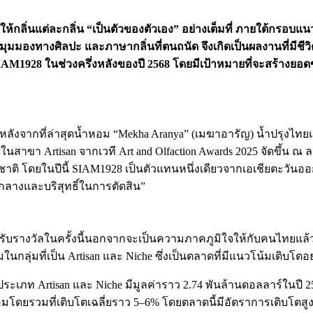
ให้กลิ่นแต่ละกลิ่น
“
เป็นตัวของตัวเอง
”
อย่างเต็มที่
ภายใต้กรอบแน
มุมมองทางศิลปะ
และภาษากลิ่นที่ตนถนัด
จึงเกิดเป็นผลงานที่มีชีว
IAM1928
ในช่วงครึ่งหลังของปี
2568
โดยมีเป้าหมายที่จะสร้างยอด
ไว้ หลังจากที่ล่าสุดน้ำหอม “Mekha Aranya” (เมฆาอารัญ) น้ำป
สาขา Artisan จากเวที Art and Olfaction Awards 2025 จัดขึ้น ณ 
ดยในปีนี้ SIAM1928 เป็นตัวแทนหนึ่งเดียวจากเอเชียตะวันออกเฉ
นกลางและบริสุทธิ์ในการตัดสิน”
ด้รับรางวัลในครั้งนี้นอกจากจะเป็นความภาคภูมิใจให้กับคนไทยแล้ว
ลุ่มที่เป็น Artisan และ Niche ซึ่งเป็นตลาดที่มีแนวโน้มเติบโตอ
ระเภท Artisan และ Niche มีมูลค่าราว 2.74 พันล้านดอลลาร์ในปี 
้ำหอมโดยรวมที่เติบโตเฉลี่ยราว 5–6% โดยตลาดนี้มีอัตราการเติบโต