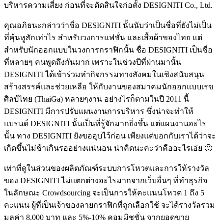
บริหารความเสี่ยง ก่อนที่จะตัดสินใจก่อตั้ง DESIGNITI Co., Ltd.
คุณอภิธนะกล่าวว่าชื่อ DESIGNITI นั้นนับว่าเป็นชื่อที่ยังไม่เป็น
ที่คุ้นหูสักเท่าไร สำหรับวงการแฟชั่น และเสื้อผ้าของไทย แต่
สำหรับนักออกแบบในวงการกราฟิกนั้น ชื่อ DESIGNITI เป็นชื่อ
ที่หลายๆ คนพูดถึงกันมาก เพราะในช่วงปีที่ผ่านมานั้น
DESIGNITI ได้เข้าร่วมทำกิจกรรมทางสังคมในเชิงสนับสนุน
สร้างสรรค์และช่วยเหลือ ให้กับงานของสมาคมนักออกแบบเรข
ศิลป์ไทย (ThaiGa) หลายๆงาน อย่างไรก็ตามในปี 2011 นี้
DESIGNITI มีการปรับแผนงานการบริหาร ซึ่งน่าจะทำให้
แบรนด์ DESIGNITI นั้นเป็นที่รู้จักมากยิ่งขึ้น แต่แผนงานอะไร
นั้น ทาง DESIGNITI ยังขออุบไว้ก่อน เพียงแต่บอกกับเราได้ว่าจะ
เกิดขึ้นไม่ช้าเกินรออย่างแน่นอน น่าคิดนะคะว่าคืออะไรเอ่ย 🙂
เท่าที่ดูในส่วนของผลิตภัณฑ์ระบบการโหวตและการให้รางวัล
ของ DESIGNITI ไม่แตกต่างอะไรมากจากเว็บอื่นๆ ที่ทำธุรกิจ
ในลักษณะ Crowdsourcing จะเป็นการให้คะแนนโหวต 1 ถึง 5
คะแนน ผู้ที่เป็นเจ้าของลายกราฟิกที่ถูกเลือกใช้ จะได้รางวัลรวม
มูลค่า 8,000 บาท และ 5%-10% คอมมิชชั่น จากยอดขาย