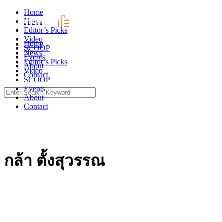
Skip
Home
to
News
content
Editor’s Picks
Video
Home
SCOOP
News
Events
Editor’s Picks
About
Video
Contact
SCOOP
Events
Search
About
for:
Contact
กล้า ตั้งสุวรรณ