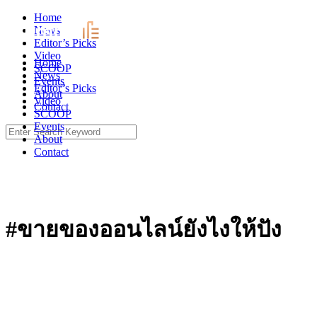
Skip
Home
to
News
content
Editor’s Picks
Video
Home
SCOOP
News
Events
Editor’s Picks
About
Video
Contact
SCOOP
Events
Search
About
for:
Contact
#ขายของออนไลน์ยังไงให้ปัง