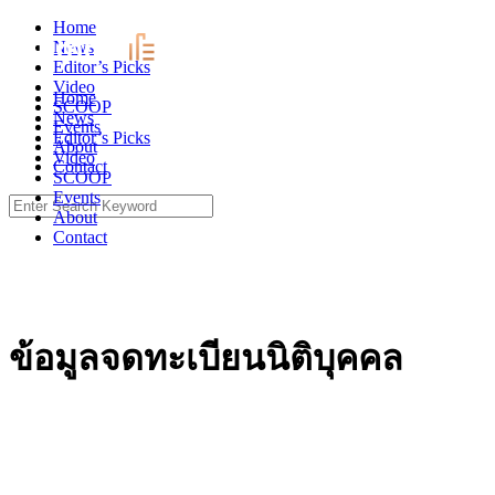
Skip
Home
to
News
content
Editor’s Picks
Video
Home
SCOOP
News
Events
Editor’s Picks
About
Video
Contact
SCOOP
Events
Search
About
for:
Contact
ข้อมูลจดทะเบียนนิติบุคคล