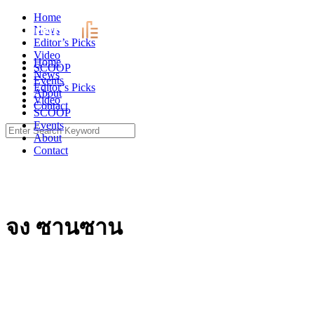
Skip
Home
to
News
content
Editor’s Picks
Video
Home
SCOOP
News
Events
Editor’s Picks
About
Video
Contact
SCOOP
Events
Search
About
for:
Contact
จง ซานซาน