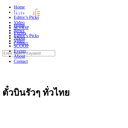
Skip
Home
to
News
content
Editor’s Picks
Video
Home
SCOOP
News
Events
Editor’s Picks
About
Video
Contact
SCOOP
Events
Search
About
for:
Contact
ตั๋วบินรัวๆ ทั่วไทย