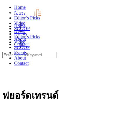
Skip
Home
to
News
content
Editor’s Picks
Video
Home
SCOOP
News
Events
Editor’s Picks
About
Video
Contact
SCOOP
Events
Search
About
for:
Contact
ฟยอร์ดเทรนด์