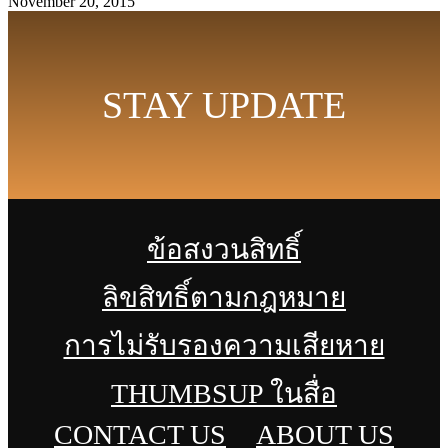
November 20, 2015
STAY UPDATE
ข้อสงวนสิทธิ์
ลิขสิทธิ์ตามกฎหมาย
การไม่รับรองความเสียหาย
THUMBSUP ในสื่อ
CONTACT US
ABOUT US