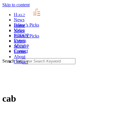
Skip to content
Home
News
Editor’s Picks
Home
Video
News
SCOOP
Editor’s Picks
Events
Video
About
SCOOP
Contact
Events
About
Search for:
Contact
cab