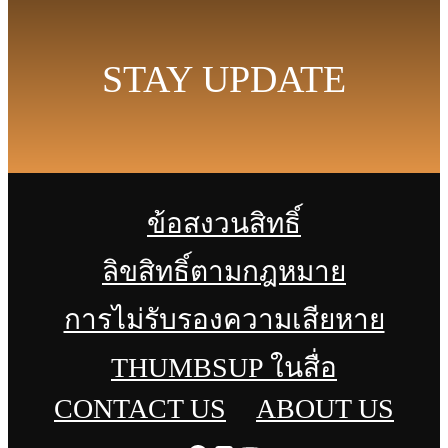
STAY UPDATE
ข้อสงวนสิทธิ์
ลิขสิทธิ์ตามกฎหมาย
การไม่รับรองความเสียหาย
THUMBSUP ในสื่อ
CONTACT US
ABOUT US