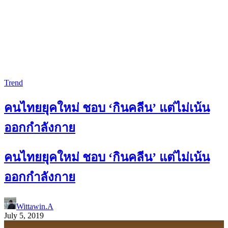
Trend
คนไทยยุคใหม่ ชอบ ‘กินคลีน’ แต่ไม่เน้น
ออกกำลังกาย
คนไทยยุคใหม่ ชอบ ‘กินคลีน’ แต่ไม่เน้น
ออกกำลังกาย
Wittawin.A
July 5, 2019