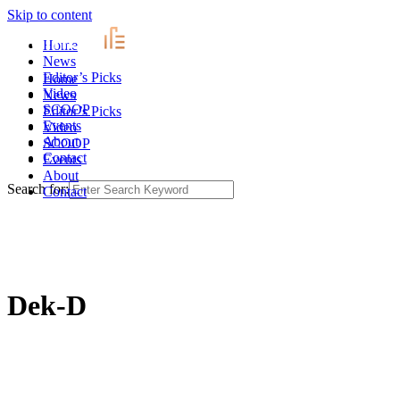
Skip to content
Home
News
Editor’s Picks
Home
Video
News
SCOOP
Editor’s Picks
Events
Video
About
SCOOP
Contact
Events
About
Search for:
Contact
Dek-D