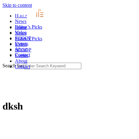
Skip to content
Home
News
Editor’s Picks
Home
Video
News
SCOOP
Editor’s Picks
Events
Video
About
SCOOP
Contact
Events
About
Search for:
Contact
dksh