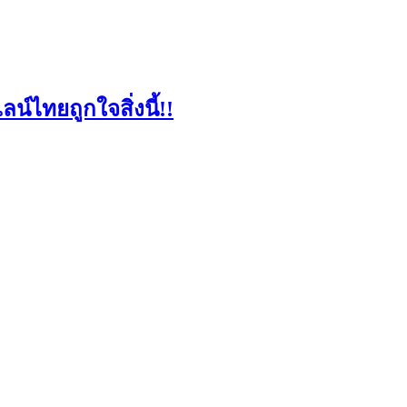
น์ไทยถูกใจสิ่งนี้!!