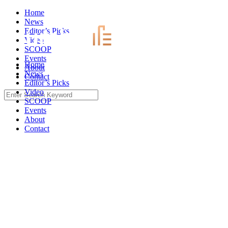
Skip
Home
to
News
content
Editor’s Picks
Video
SCOOP
Events
Home
About
News
Contact
Editor’s Picks
Video
Search
SCOOP
for:
Events
About
Contact