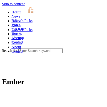
Skip to content
Home
News
Editor’s Picks
Home
Video
News
SCOOP
Editor’s Picks
Events
Video
About
SCOOP
Contact
Events
About
Search for:
Contact
Ember