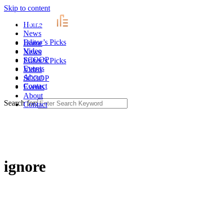
Skip to content
Home
News
Editor’s Picks
Home
Video
News
SCOOP
Editor’s Picks
Events
Video
About
SCOOP
Contact
Events
About
Search for:
Contact
ignore