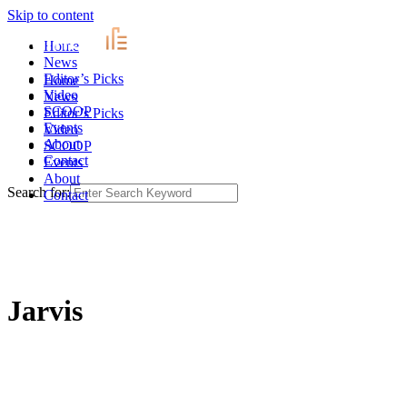
Skip to content
Home
News
Editor’s Picks
Home
Video
News
SCOOP
Editor’s Picks
Events
Video
About
SCOOP
Contact
Events
About
Search for:
Contact
Jarvis