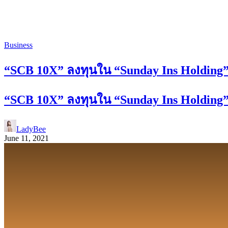
Business
“SCB 10X” ลงทุนใน “Sunday Ins Holding”
“SCB 10X” ลงทุนใน “Sunday Ins Holding”
LadyBee
June 11, 2021