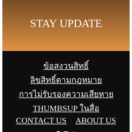
STAY UPDATE
ข้อสงวนสิทธิ์
ลิขสิทธิ์ตามกฎหมาย
การไม่รับรองความเสียหาย
THUMBSUP ในสื่อ
CONTACT US
ABOUT US