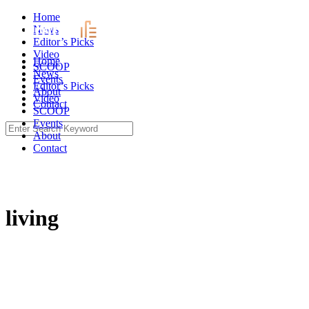
Skip
Home
to
News
content
Editor’s Picks
Video
Home
SCOOP
News
Events
Editor’s Picks
About
Video
Contact
SCOOP
Events
Search
About
for:
Contact
living