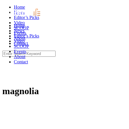
Skip
Home
to
News
content
Editor’s Picks
Video
Home
SCOOP
News
Events
Editor’s Picks
About
Video
Contact
SCOOP
Events
Search
About
for:
Contact
magnolia