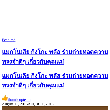
Featured
แมกโนเลีย กิงโกะ พลัส ร่วมถ่ายทอดความ
ทรงจำดีๆ เกี่ยวกับคุณแม่
แมกโนเลีย กิงโกะ พลัส ร่วมถ่ายทอดความ
ทรงจำดีๆ เกี่ยวกับคุณแม่
thumbsupteam
August 11, 2015
August 11, 2015