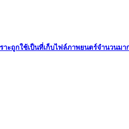
พราะถูกใช้เป็นที่เก็บไฟล์ภาพยนตร์จำนวนมา