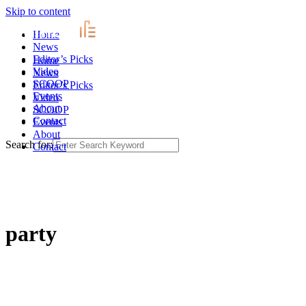
Skip to content
Home
News
Editor’s Picks
Home
Video
News
SCOOP
Editor’s Picks
Events
Video
About
SCOOP
Contact
Events
About
Search for:
Contact
party