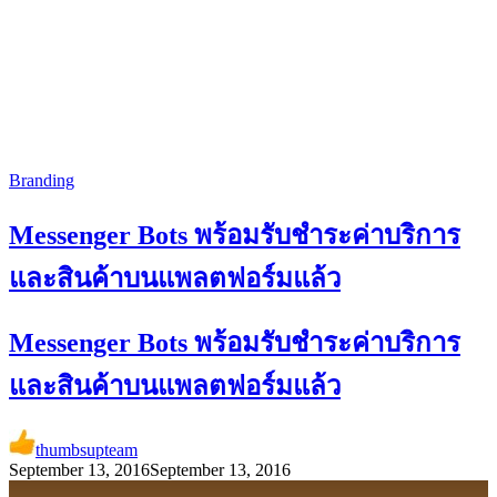
Branding
Messenger Bots พร้อมรับชำระค่าบริการ
และสินค้าบนแพลตฟอร์มแล้ว
Messenger Bots พร้อมรับชำระค่าบริการ
และสินค้าบนแพลตฟอร์มแล้ว
thumbsupteam
September 13, 2016
September 13, 2016