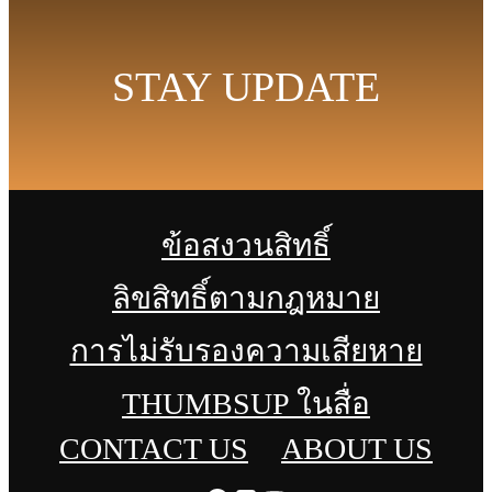
STAY UPDATE
ข้อสงวนสิทธิ์
ลิขสิทธิ์ตามกฎหมาย
การไม่รับรองความเสียหาย
THUMBSUP ในสื่อ
CONTACT US
ABOUT US