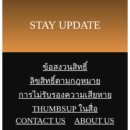
STAY UPDATE
ข้อสงวนสิทธิ์
ลิขสิทธิ์ตามกฎหมาย
การไม่รับรองความเสียหาย
THUMBSUP ในสื่อ
CONTACT US
ABOUT US