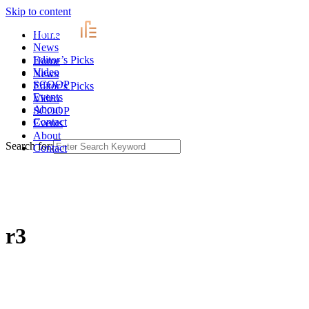
Skip to content
Home
News
Editor’s Picks
Home
Video
News
SCOOP
Editor’s Picks
Events
Video
About
SCOOP
Contact
Events
About
Search for:
Contact
r3